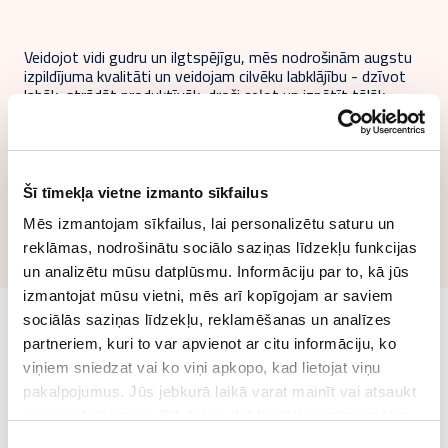
Veidojot vidi gudru un ilgtspējīgu, mēs nodrošinām augstu
izpildījuma kvalitāti un veidojam cilvēku labklājību - dzīvot
labāk, strādāt produktīvāk, droši ceļot un izpētīt tālāk.
Pasūtītāji var uzticēties mūsu ekspertu norādījumiem visā
viņu ēku, infrastruktūras vai rūpniecības objektu un procesu
dzīves ciklā: sākot no projektēšanas un būvniecības
Šī tīmekļa vietne izmanto sīkfailus
projektiem, tehniskās un rūpnieciskās uzturēšanas, objektu
apsaimniekošanas, kā arī konsultāciju pakalpojumiem.
Mēs izmantojam sīkfailus, lai personalizētu saturu un
reklāmas, nodrošinātu sociālo saziņas līdzekļu funkcijas
un analizētu mūsu datplūsmu. Informāciju par to, kā jūs
izmantojat mūsu vietni, mēs arī kopīgojam ar saviem
sociālās saziņas līdzekļu, reklamēšanas un analīzes
partneriem, kuri to var apvienot ar citu informāciju, ko
viņiem sniedzat vai ko viņi apkopo, kad lietojat viņu
pakalpojumus. Jūs jebkurā laikā varat mainīt vai atsaukt
Paskatieties, kā mūsu dzīvi veido vide,
savu piekrišanu no
Sīkdatņu deklarācijas
mūsu mājas
kuru mēs veidojam ap mums
lapā.
Piekrišanas