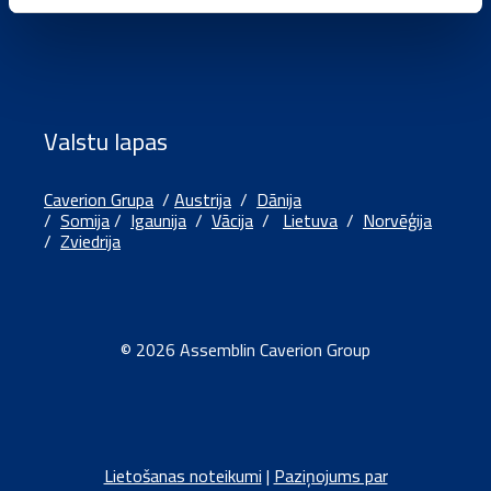
Valstu lapas
Caverion Grupa
/
Austrija
/
Dānija
/
Somija
/
Igaunija
/
Vācija
/
Lietuva
/
Norvēģija
/
Zviedrija
© 2026 Assemblin Caverion Group
Lietošanas noteikumi
|
Paziņojums par