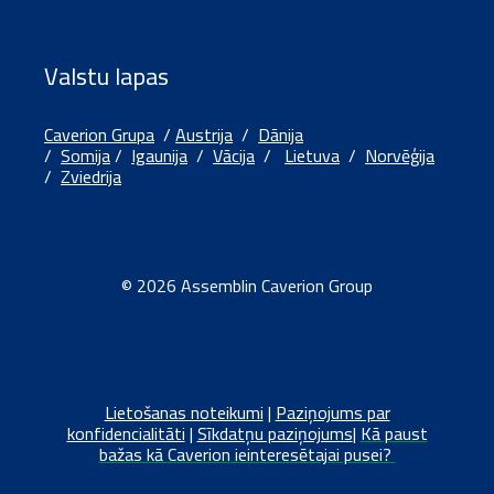
Valstu lapas
Caverion Grupa
/
Austrija
/
Dānija
/
Somija
/
Igaunija
/
Vācija
/
Lietuva
/
Norvēģija
/
Zviedrija
© 2026 Assemblin Caverion Group
Lietošanas noteikumi
|
Paziņojums par
konfidencialitāti
|
Sīkdatņu paziņojums
|
Kā paust
bažas kā
Caverion
ieinteresētajai pusei?