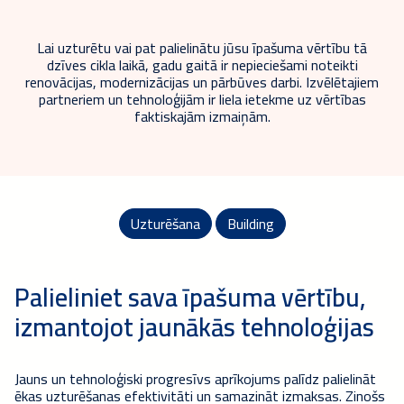
Lai uzturētu vai pat palielinātu jūsu īpašuma vērtību tā
dzīves cikla laikā, gadu gaitā ir nepieciešami noteikti
renovācijas, modernizācijas un pārbūves darbi. Izvēlētajiem
partneriem un tehnoloģijām ir liela ietekme uz vērtības
faktiskajām izmaiņām.
Uzturēšana
Building
Palieliniet sava īpašuma vērtību,
izmantojot jaunākās tehnoloģijas
Jauns un tehnoloģiski progresīvs aprīkojums palīdz palielināt
ēkas uzturēšanas efektivitāti un samazināt izmaksas. Zinošs