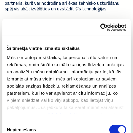
partneris, kurš var nodrošina arī ēkas tehnisko uzturēšanu,
spēj vislabāk izvēlēties un uzstādīt šīs tehnoloģijas.
Mēs piedāvājam “vienas pieturas aģentūras” pieeju renovācijai
un modernizācijai. Tas ļauj panākt pilnīgu izmaksu
pārredzamību un nodrošina atbilžu saņemšanu uz visiem
jautājumiem vienuviet. Jums vienmēr būs pieejamas
visjaunākās tehnoloģijas, un profesionāli eksperti ieteiks
Šī tīmekļa vietne izmanto sīkfailus
vispiemērotākos risinājumus tieši jūsu vajadzībām.
Informācija par visiem atjauninājumiem tiek uzglabāta
Mēs izmantojam sīkfailus, lai personalizētu saturu un
detalizētas dokumentācijas veidā, lai jūs viegli varētu pierādīt
reklāmas, nodrošinātu sociālo saziņas līdzekļu funkcijas
savas ēkas vērtību.
un analizētu mūsu datplūsmu. Informāciju par to, kā jūs
izmantojat mūsu vietni, mēs arī kopīgojam ar saviem
Nomas pakalpojumi vienmēr
sociālās saziņas līdzekļu, reklamēšanas un analīzes
palīdz sekot līdzi jaunākajām
partneriem, kuri to var apvienot ar citu informāciju, ko
viņiem sniedzat vai ko viņi apkopo, kad lietojat viņu
tendencēm
pakalpojumus. Jūs jebkurā laikā varat mainīt vai atsaukt
savu piekrišanu no
Sīkdatņu deklarācijas
mūsu mājas
Tehnoloģiskā attīstība notiek ļoti strauji, un pastāvīgi tiek
lapā.
Piekrišanas
veiktas dažādas izmaiņas un uzlabojumi. Vai esat apsvēruši
Nepieciešams
izvēle