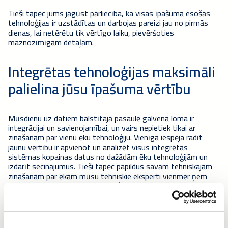
Tieši tāpēc jums jāgūst pārliecība, ka visas īpašumā esošās
tehnoloģijas ir uzstādītas un darbojas pareizi jau no pirmās
dienas, lai netērētu tik vērtīgo laiku, pievēršoties
maznozīmīgām detaļām.
Integrētas tehnoloģijas maksimāli
palielina jūsu īpašuma vērtību
Mūsdienu uz datiem balstītajā pasaulē galvenā loma ir
integrācijai un savienojamībai, un vairs nepietiek tikai ar
zināšanām par vienu ēku tehnoloģiju. Vienīgā iespēja radīt
jaunu vērtību ir apvienot un analizēt visus integrētās
sistēmas kopainas datus no dažādām ēku tehnoloģijām un
izdarīt secinājumus. Tieši tāpēc papildus savām tehniskajām
zināšanām par ēkām mūsu tehniskie eksperti vienmēr ņem
vērā to, kā dažādās ēku tehnoloģijas darbojas viena kopējā
mērķa sasniegšanā, proti, uzlabot jūsu īpašuma efektivitāti,
lietojamību un ilgtspēju.