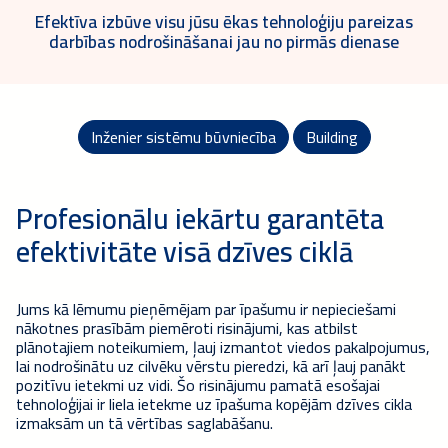
Efektīva izbūve visu jūsu ēkas tehnoloģiju pareizas
darbības nodrošināšanai jau no pirmās dienase
Inženier sistēmu būvniecība
Building
Profesionālu iekārtu garantēta
efektivitāte visā dzīves ciklā
Jums kā lēmumu pieņēmējam par īpašumu ir nepieciešami
nākotnes prasībām piemēroti risinājumi, kas atbilst
plānotajiem noteikumiem, ļauj izmantot viedos pakalpojumus,
lai nodrošinātu uz cilvēku vērstu pieredzi, kā arī ļauj panākt
pozitīvu ietekmi uz vidi. Šo risinājumu pamatā esošajai
tehnoloģijai ir liela ietekme uz īpašuma kopējām dzīves cikla
izmaksām un tā vērtības saglabāšanu.