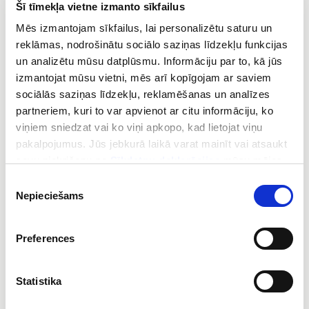
Augstvērtīgas tehniskās zināšanas
Šī tīmekļa vietne izmanto sīkfailus
par viedo tehnoloģiju iekārtām
Mēs izmantojam sīkfailus, lai personalizētu saturu un
reklāmas, nodrošinātu sociālo saziņas līdzekļu funkcijas
un analizētu mūsu datplūsmu. Informāciju par to, kā jūs
Mēs piedāvājam visu veidu
ēku tehnoloģiju tehniskās
izmantojat mūsu vietni, mēs arī kopīgojam ar saviem
iekārtas.
Mēs arī nodrošinām jaunākās
viedās tehnoloģijas
,
lai padarītu mūsu ēku vidi lietotājam draudzīgu, viedu un
sociālās saziņas līdzekļu, reklamēšanas un analīzes
ilgtspējīgu.
partneriem, kuri to var apvienot ar citu informāciju, ko
viņiem sniedzat vai ko viņi apkopo, kad lietojat viņu
Mūsu profesionālie tehniķi regulāri apgūst jaunākās
pakalpojumus. Jūs jebkurā laikā varat mainīt vai atsaukt
tehnoloģijas. Viņi strādā atbilstoši mūsu optimizētajiem
savu piekrišanu no
Sīkdatņu deklarācijas
mūsu mājas
procesiem, ievēro visus noteikumus, nodrošina augstas
lapā.
kvalitātes uzstādīšanu un piemēro nozares vadošos drošības
Piekrišanas
standartus.
Nepieciešams
izvēle
Pilnībā izmantojiet uz rezultātiem
Preferences
vērstus risinājumus vienas vai
vairāku funkciju iekārtās
Statistika