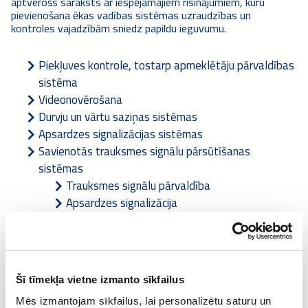
aptverošs saraksts ar iespējamajiem risinājumiem, kuru
pievienošana ēkas vadības sistēmas uzraudzības un
kontroles vajadzībām sniedz papildu ieguvumu.
Piekļuves kontrole, tostarp apmeklētāju pārvaldības
sistēma
Videonovērošana
Durvju un vārtu saziņas sistēmas
Apsardzes signalizācijas sistēmas
Savienotās trauksmes signālu pārsūtīšanas
sistēmas
Trauksmes signālu pārvaldība
Apsardzes signalizācija
Perimetra aizsardzība
Balss evakuācijas sistēma
Bloķēšanas sistēmas
Ugunsgrēka signalizācijas sistēmas, integrētas:
Šī tīmekļa vietne izmanto sīkfailus
Avārijas un evakuācijas apgaismojums
Avārijas izeju un zīmju apgaismojums
Mēs izmantojam sīkfailus, lai personalizētu saturu un