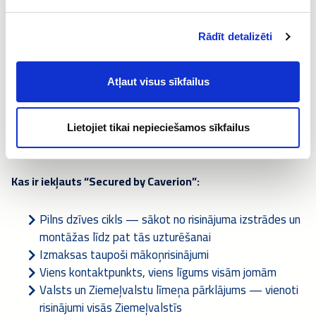
Rādīt detalizēti
“Secured by Caverion” ir mūsu pilnpakalpojumu “vienas
pieturas aģentūras” koncepcija jūsu īpašuma drošībai. Mūsu
prasmīgie tehniķi izmanto mērogojamas un atvērtas
Atļaut visus sīkfailus
platformas ar ilgu dzīves ciklu. Tas nozīmē, ka jūs neesat
piesaistīti tikai vienam produktu piegādātājam. Jūs varēsiet
turpināt sadarbību ar mums tāpēc, ka vēlaties, nevis tāpēc, ka
esat spiesti to darīt.
Lietojiet tikai nepieciešamos sīkfailus
Kas ir iekļauts “Secured by Caverion”:
Pilns dzīves cikls — sākot no risinājuma izstrādes un
montāžas līdz pat tās uzturēšanai
Izmaksas taupoši mākoņrisinājumi
Viens kontaktpunkts, viens līgums visām jomām
Valsts un Ziemeļvalstu līmeņa pārklājums — vienoti
risinājumi visās Ziemeļvalstīs