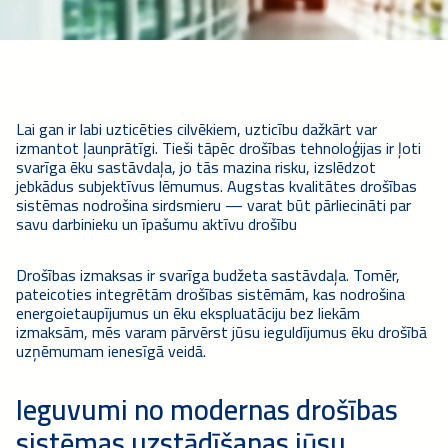
Lai gan ir labi uzticēties cilvēkiem, uzticību dažkārt var
izmantot ļaunprātīgi. Tieši tāpēc drošības tehnoloģijas ir ļoti
svarīga ēku sastāvdaļa, jo tās mazina risku, izslēdzot
jebkādus subjektīvus lēmumus. Augstas kvalitātes drošības
sistēmas nodrošina sirdsmieru — varat būt pārliecināti par
savu darbinieku un īpašumu aktīvu drošību
Drošības izmaksas ir svarīga budžeta sastāvdaļa. Tomēr,
pateicoties integrētām drošības sistēmām, kas nodrošina
energoietaupījumus un ēku ekspluatāciju bez liekām
izmaksām, mēs varam pārvērst jūsu ieguldījumus ēku drošībā
uzņēmumam ienesīgā veidā.
Ieguvumi no modernas drošības
sistēmas uzstādīšanas jūsu