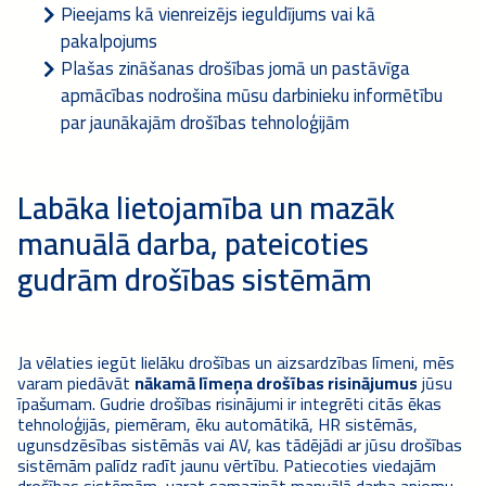
Pieejams kā vienreizējs ieguldījums vai kā
pakalpojums
Plašas zināšanas drošības jomā un pastāvīga
apmācības nodrošina mūsu darbinieku informētību
par jaunākajām drošības tehnoloģijām
Labāka lietojamība un mazāk
manuālā darba, pateicoties
gudrām drošības sistēmām
Ja vēlaties iegūt lielāku drošības un aizsardzības līmeni, mēs
varam piedāvāt
nākamā līmeņa drošības risinājumus
jūsu
īpašumam. Gudrie drošības risinājumi ir integrēti citās ēkas
tehnoloģijās, piemēram, ēku automātikā, HR sistēmās,
ugunsdzēsības sistēmās vai AV, kas tādējādi ar jūsu drošības
sistēmām palīdz radīt jaunu vērtību. Patiecoties viedajām
drošības sistēmām, varat samazināt manuālā darba apjomu