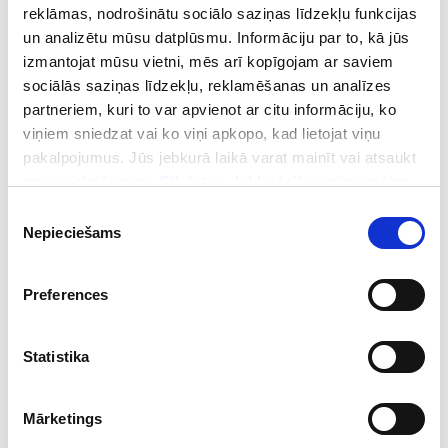
reklāmas, nodrošinātu sociālo saziņas līdzekļu funkcijas
Durvju kontrole
un analizētu mūsu datplūsmu. Informāciju par to, kā jūs
Balss izziņošanas sistēma
izmantojat mūsu vietni, mēs arī kopīgojam ar saviem
Ugunsdzēsības sistēmas
sociālās saziņas līdzekļu, reklamēšanas un analīzes
Ūdens izsmidzināšanas (sprinkleri) sistēmas
partneriem, kuri to var apvienot ar citu informāciju, ko
Gāzes ugunsdzēšanas sistēmas
viņiem sniedzat vai ko viņi apkopo, kad lietojat viņu
Virtuves ugunsdzēšanas sistēmas
pakalpojumus. Jūs jebkurā laikā varat mainīt vai atsaukt
Putu ugunsdzēšanas sistēmas
savu piekrišanu no
Sīkdatņu deklarācijas
mūsu mājas
Ugunsdzēsības līdzekļi (ugunsdzēšanas
lapā.
Piekrišanas
aparāti, segas)
Nepieciešams
izvēle
Dūmu novadīšana
Preferences
Mūsu darbiniekiem ir plašas zināšanas šo sistēmu
projektēšanā, montāžā un uzturēšanā..
Statistika
“Secured by Caverion” garantē
jūsu īpašuma drošību
Mārketings