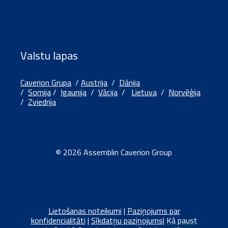
Valstu lapas
Caverion Grupa
/
Austrija
/
Dānija
/
Somija
/
Igaunija
/
Vācija
/
Lietuva
/
Norvēģija
/
Zviedrija
© 2026 Assemblin Caverion Group
Lietošanas noteikumi
|
Paziņojums par
konfidencialitāti
|
Sīkdatņu paziņojums
|
Kā paust