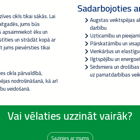
Sadarbojoties ar
īves cikls tikai sākās. Lai
Augstas veiktspējas a
mitgadēs, jums būs
darbību
s apsaimniekot ēku un
Uzticamību un pieejam
stīties un strādāt kopā ar
Pārskatāmību un visap
t jums pievērsties tikai
Vienkāršus un elastīgus 
Ilgtspējību un energoef
Sirdsmiera un drošības
es cikla pārvaldībā,
uz pamatdarbības vei
ējas nodrošināšanā, kā arī
ību veidošanā.
Vai vēlaties uzzināt vairāk?
Sazinies ar mums