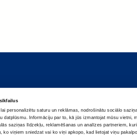
sīkfailus
aunija
/
Vācija
/
Lietuva
/
Norvēģija
/
Zviedrija
lai personalizētu saturu un reklāmas, nodrošinātu sociālo saziņa
u datplūsmu. Informāciju par to, kā jūs izmantojat mūsu vietni, 
ās saziņas līdzekļu, reklamēšanas un analīzes partneriem, kuri
u, ko viņiem sniedzat vai ko viņi apkopo, kad lietojat viņu pakal