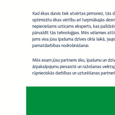
Kad ēkas durvis tiek atvērtas pirmoreiz, tās dz
optimizētu ēkas vērtību arī turpmākajās des
nepieciešams uzticams eksperts, kas palīdzē
pārvaldīt tās tehnoloģijas. Mēs vēlamies attī
jums visa jūsu īpašuma dzīves cikla laikā, ļaujo
pamatdarbības nodrošināšanai.
Mēs esam jūsu partneris ēku, īpašumu un dzīv
ārpakalpojumu piesaistē un ražošanas veiktsp
rūpnieciskās darbības un uzturēšanas partner