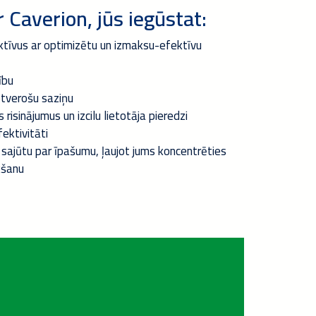
 Caverion, jūs iegūstat:
ktīvus ar optimizētu un izmaksu-efektīvu
ību
tverošu saziņu
risinājumus un izcilu lietotāja pieredzi
ektivitāti
 sajūtu par īpašumu, ļaujot jums koncentrēties
kšanu