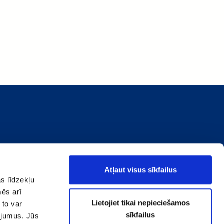
Atļaut visus sīkfailus
s līdzekļu
mēs arī
Lietojiet tikai nepieciešamos
 to var
sīkfailus
pojumus. Jūs