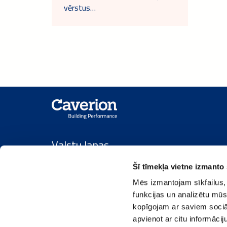
vērstus…
Valstu lapas
Šī tīmekļa vietne izmanto 
Caverion Grupa
/
Austrija
/
Dānija
/
Somija
/
Ig
Mēs izmantojam sīkfailus, 
funkcijas un analizētu mūs
kopīgojam ar saviem sociāl
apvienot ar citu informācij