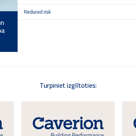
Reduced risk
un
ba
Turpiniet izglītoties: