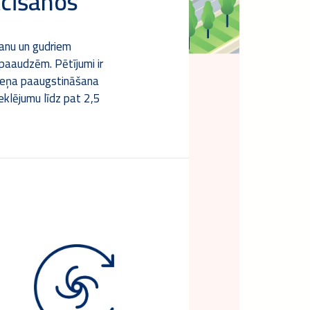
ācīšanos
šanu un gudriem
paaudzēm. Pētījumi ir
līmeņa paaugstināšana
eklējumu līdz pat 2,5