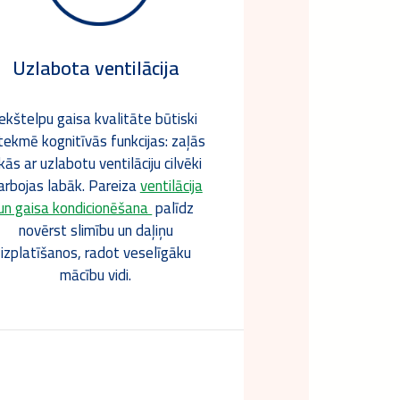
Uzlabota ventilācija
Iekštelpu gaisa kvalitāte būtiski
tekmē kognitīvās funkcijas: zaļās
kās ar uzlabotu ventilāciju cilvēki
arbojas labāk. Pareiza
ventilācija
un gaisa kondicionēšana
palīdz
novērst slimību un daļiņu
izplatīšanos, radot veselīgāku
mācību vidi.