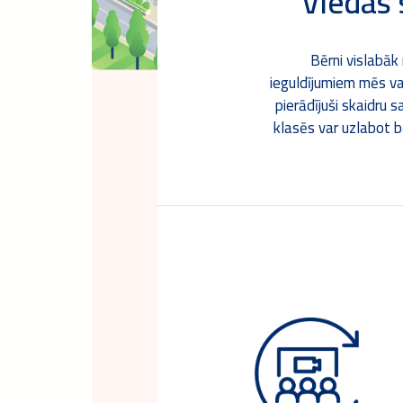
Viedas 
Bērni vislabāk
ieguldījumiem mēs va
pierādījuši skaidru 
klasēs var uzlabot b