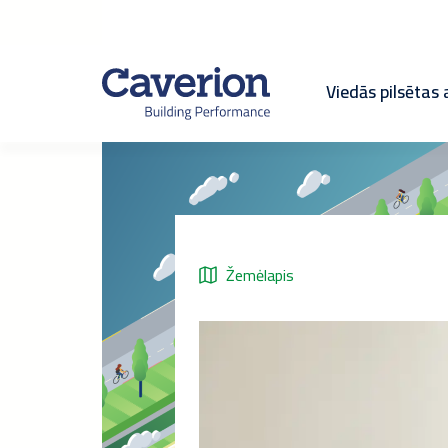
Viedās pilsētas
Žemėlapis