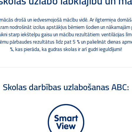
skolas uzlabo labklājību un m
 mācās drošā un iedvesmojošā mācību vidē. Ar ilgtermiņa domā
ram nodrošināt izcilus apstākļus bērniem šodien un nākamajām 
saikni starp iekštelpu gaisu un mācību rezultātiem: ventilācijas 
ērnu pārbaudes rezultātus līdz pat 5 % un palielināt dienas apm
%, kas pierāda, ka gudras skolas ir arī gudri ieguldījumi!
Skolas darbības uzlabošanas ABC: