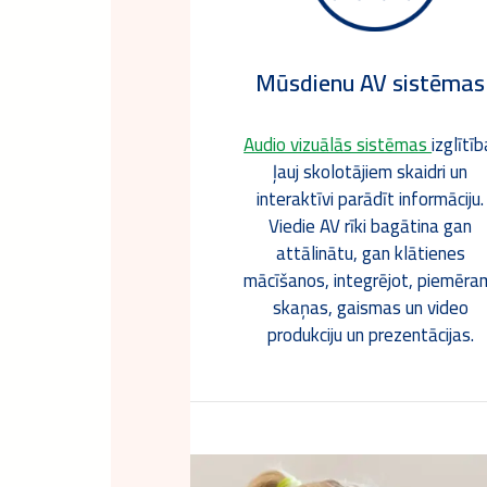
Mūsdienu AV sistēmas
Audio vizuālās sistēmas
izglītīb
ļauj skolotājiem skaidri un
interaktīvi parādīt informāciju.
Viedie AV rīki bagātina gan
attālinātu, gan klātienes
mācīšanos, integrējot, piemēra
skaņas, gaismas un video
produkciju un prezentācijas.