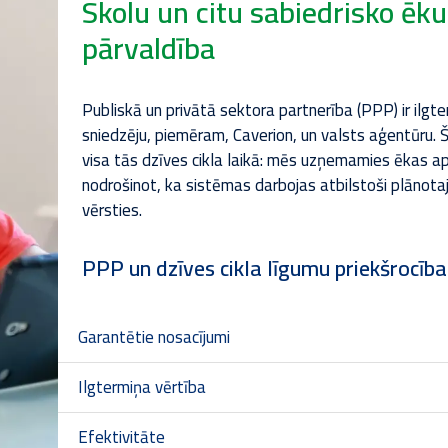
Skolu un citu sabiedrisko ēku
pārvaldība
Publiskā un privātā sektora partnerība (PPP) ir ilg
sniedzēju, piemēram, Caverion, un valsts aģentūru.
visa tās dzīves cikla laikā: mēs uzņemamies ēkas a
nodrošinot, ka sistēmas darbojas atbilstoši plānotaj
vērsties.
PPP un dzīves cikla līgumu priekšrocība
Garantētie nosacījumi
Ilgtermiņa vērtība
Efektivitāte