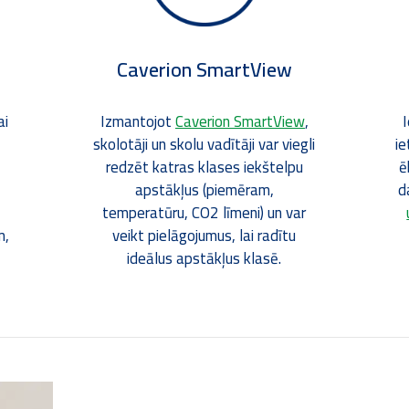
Caverion SmartView
ai
Izmantojot
Caverion SmartView
,
skolotāji un skolu vadītāji var viegli
ie
redzēt katras klases iekštelpu
ē
apstākļus (piemēram,
d
temperatūru, CO2 līmeni) un var
m,
veikt pielāgojumus, lai radītu
ideālus apstākļus klasē.