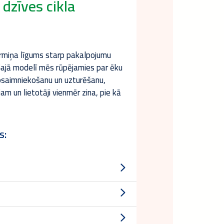
 dzīves cikla
termiņa līgums starp pakalpojumu
 Šajā modelī mēs rūpējamies par ēku
psaimniekošanu un uzturēšanu,
am un lietotāji vienmēr zina, pie kā
s: