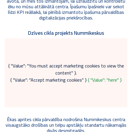
avota, un mēs tos izmantojam, lai uzraudzītu un kontrolētu
ēku no mūsu attālinātā centra. Īpašumu īpašnieki var sekot
līdzi KPI reāllaikā, lai pilnībā izmantotu īpašuma pārvaldības
digitalizācijas priekšrocības.
Dzīves cikla projekts Nummikeskus
{ "Value": "You must accept marketing cookies to view the
content" }.
{ "Value": "Accept marketing cookies" }
{ "Value": "here" }
Ēkas aprites cikla pārvaldība nodrošina Nummikeskus centra
visaugstāko drošības un telpu apstākļu standartu nākamajās
divās desmitgadēs.