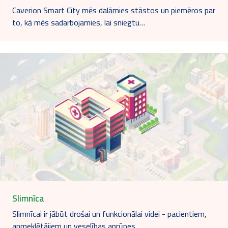
Caverion Smart City mēs dalāmies stāstos un piemēros par
to, kā mēs sadarbojamies, lai sniegtu…
Slimnīca
Slimnīcai ir jābūt drošai un funkcionālai videi - pacientiem,
apmeklētājiem un veselības aprūpes…