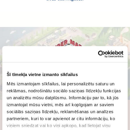
Šī tīmekļa vietne izmanto sīkfailus
Mēs izmantojam sīkfailus, lai personalizētu saturu un
reklāmas, nodrošinātu sociālo saziņas līdzekļu funkcijas
un analizētu mūsu datplūsmu. Informāciju par to, kā jūs
izmantojat mūsu vietni, mēs arī kopīgojam ar saviem
Lielveikals
sociālās saziņas līdzekļu, reklamēšanas un analīzes
Lielveikaliem un pārtikas preču veikaliem ir viens no
partneriem, kuri to var apvienot ar citu informāciju, ko
lielākajiem enerģijas patēriņiem komerciālo…
viņiem sniedzat vai ko viņi apkopo, kad lietojat viņu